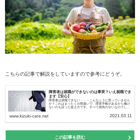
こちらの記事で解説をしていますので参考にどうぞ。
障害者は就職ができないのは事実？いえ就職でき
ます【安心】
障害者は就職できない・・・こんなふうに思っていません
か？これはまったくの間違いで、障害手帳があるから働け
ないのも誤った捉え方です。すべて病気のせいなのでしょ
うか？仕事が続かない理由は「あなた」自信にあります。
大切なことは学びを得て理解を深めていくことです。
2021.03.11
www.kizuki-care.net
この記事を読む