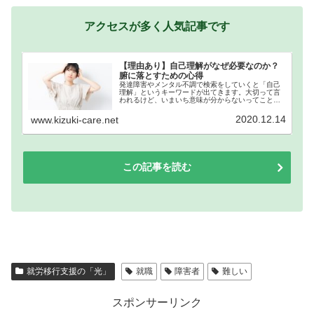
アクセスが多く人気記事です
【理由あり】自己理解がなぜ必要なのか？
腑に落とすための心得
発達障害やメンタル不調で検索をしていくと「自己
理解」というキーワードが出てきます。大切って言
われるけど、いまいち意味が分からないってことは
ありませんか？分かっていたつもりでも実は納得で
きなくて腑に落ちない方もいると思います。明確化
2020.12.14
www.kizuki-care.net
をして解説していきます。
この記事を読む
就労移行支援の「光」
就職
障害者
難しい
スポンサーリンク