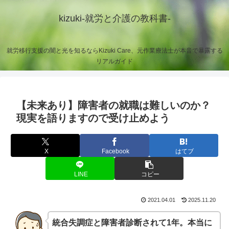
kizuki-就労と介護の教科書-
就労移行支援の闇と光を知るならKizuki Care、元作業療法士が本音で暴露する
リアルガイド
【未来あり】障害者の就職は難しいのか？
現実を語りますので受け止めよう
X
Facebook
はてブ
LINE
コピー
2021.04.01
2025.11.20
統合失調症と障害者診断されて1年。本当に