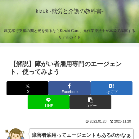
kizuki-就労と介護の教科書-
就労移行支援の闇と光を知るならKizuki Care、元作業療法士が本音で暴露する
リアルガイド
【解説】障がい者雇用専門のエージェン
ト、使ってみよう
X
Facebook
はてブ
LINE
コピー
2022.01.28
2025.11.20
障害者雇用ってエージェントもあるのかなぁ