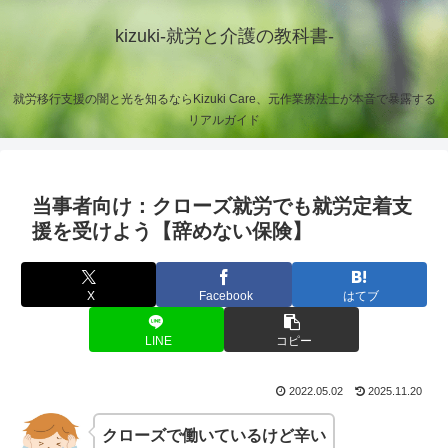
kizuki-就労と介護の教科書-
就労移行支援の闇と光を知るならKizuki Care、元作業療法士が本音で暴露する
リアルガイド
当事者向け：クローズ就労でも就労定着支
援を受けよう【辞めない保険】
X
Facebook
はてブ
LINE
コピー
2022.05.02
2025.11.20
クローズで働いているけど辛い