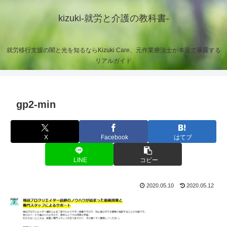
kizuki-就労と介護の教科書-
就労移行支援の闇と光を知るならKizuki Care、元作業療法士が本音で暴露する
リアルガイド
gp2-min
X
Facebook
はてブ
LINE
コピー
2020.05.10
2020.05.12