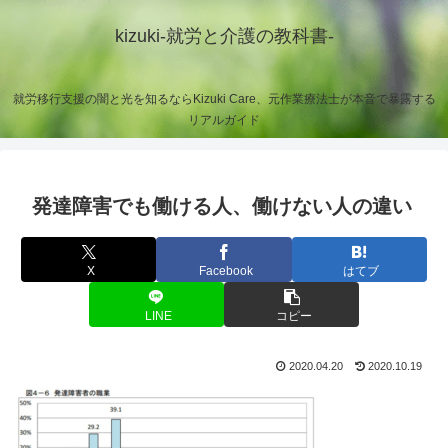
kizuki-就労と介護の教科書-
就労移行支援の闇と光を知るならKizuki Care、元作業療法士が本音で暴露する
リアルガイド
発達障害でも働ける人、働けない人の違い
X
Facebook
はてブ
LINE
コピー
2020.04.20
2020.10.19