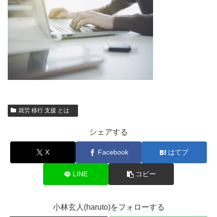
就労 移行 支援 とは
シェアする
X
Facebook
はてブ
LINE
コピー
小林玄人(haruto)をフォローする