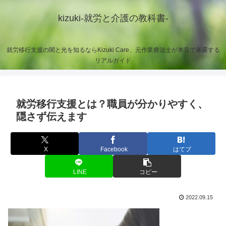
kizuki-就労と介護の教科書-
就労移行支援の闇と光を知るならKizuki Care、元作業療法士が本音で暴露する
リアルガイド
就労移行支援とは？職員が分かりやすく、
隠さず伝えます
X
Facebook
はてブ
LINE
コピー
2022.09.15