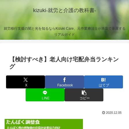
kizuki-就労と介護の教科書-
就労移行支援の闇と光を知るならKizuki Care、元作業療法士が本音で暴露する
リアルガイド
【検討すべき】老人向け宅配弁当ランキン
グ
X
Facebook
はてブ
LINE
コピー
2020.12.05