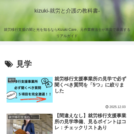
kizuki-就労と介護の教科書-
就労移行支援の闇と光を知るならKizuki Care、元作業療法士が本音で暴露する
リアルガイド
見学
就労移行支援事業所の見学で必ず
就労
聞くべき質問を「5つ」に絞りま
した
2025.12.03
【間違えなし】就労移行支援事業
就労移行支援の「光」
所の見学準備、見るポイントはコ
レ：チェックリストあり