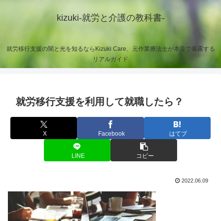
kizuki-就労と介護の教科書-
就労移行支援の闇と光を知るならKizuki Care、元作業療法士が本音で暴露する
リアルガイド
就労移行支援を利用して就職したら？
X
Facebook
はてブ
LINE
コピー
2022.06.09