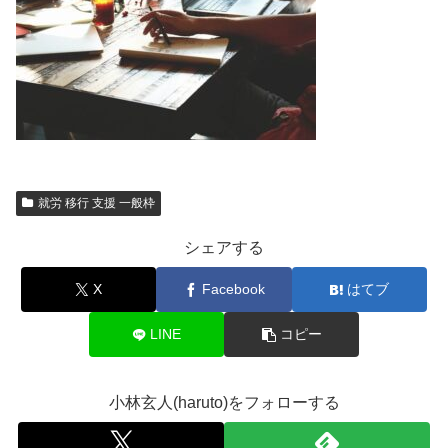
就労 移行 支援 一般枠
シェアする
X
Facebook
はてブ
LINE
コピー
小林玄人(haruto)をフォローする