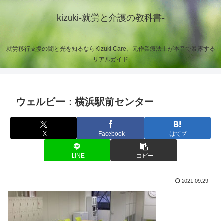
kizuki-就労と介護の教科書-
就労移行支援の闇と光を知るならKizuki Care、元作業療法士が本音で暴露する
リアルガイド
ウェルビー：横浜駅前センター
X
Facebook
はてブ
LINE
コピー
2021.09.29