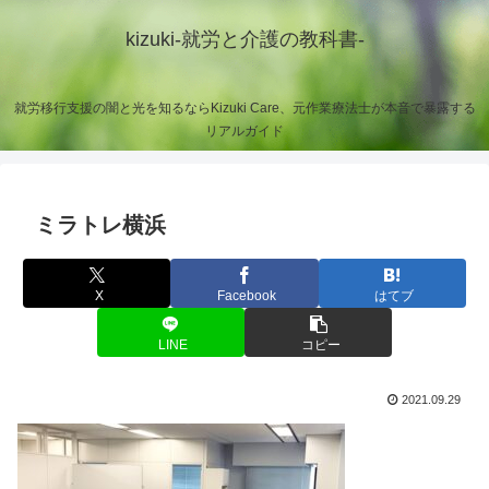
kizuki-就労と介護の教科書-
就労移行支援の闇と光を知るならKizuki Care、元作業療法士が本音で暴露する
リアルガイド
ミラトレ横浜
X
Facebook
はてブ
LINE
コピー
2021.09.29