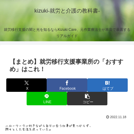
kizuki-就労と介護の教科書-
就労移行支援の闇と光を知るならKizuki Care、元作業療法士が本音で暴露する
リアルガイド
【まとめ】就労移行支援事業所の「おすす
め」はこれ！
X
Facebook
はてブ
LINE
コピー
2022.11.18