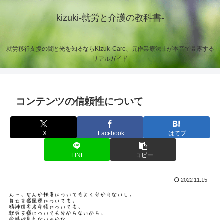
kizuki-就労と介護の教科書-
就労移行支援の闇と光を知るならKizuki Care、元作業療法士が本音で暴露する
リアルガイド
コンテンツの信頼性について
X
Facebook
はてブ
LINE
コピー
2022.11.15