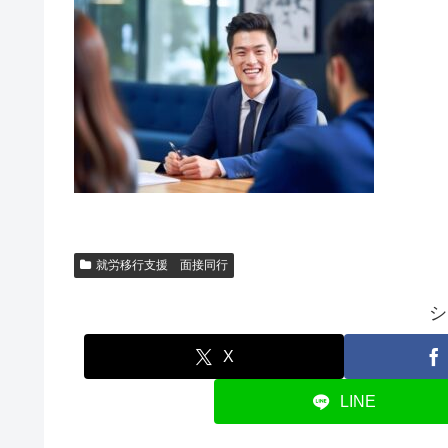
就労移行支援 面接同行
シ
X
LINE