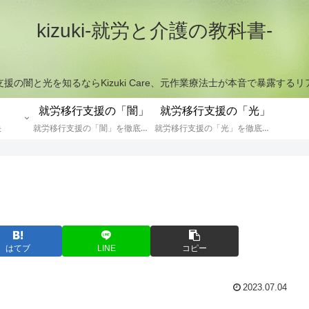
kizuki-就労と介護の教科書-
援の闇と光を知るならKizuki Care、元作業療法士が本音で暴露する
就労移行支援の「闇」
就労移行支援の「光」
決
就労移行支援の「闇」を徹底解説
就労移行支援の「光」を徹底解説
はてブ
LINE
コピー
2023.07.04