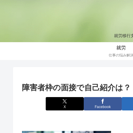
就労移行支
就労
仕事の悩み解
障害者枠の面接で自己紹介は？
X
Facebook