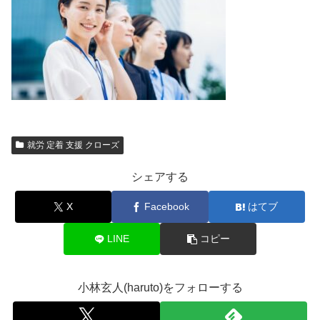
就労 定着 支援 クローズ
シェアする
X
Facebook
はてブ
LINE
コピー
小林玄人(haruto)をフォローする