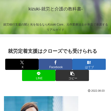
kizuki-就労と介護の教科書-
就労移行支援の闇と光を知るならKizuki Care、元作業療法士が本音で暴露する
リアルガイド
就労定着支援はクローズでも受けられる
X
Facebook
はてブ
LINE
コピー
2022.08.03