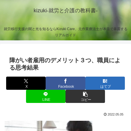
kizuki-就労と介護の教科書-
就労移行支援の闇と光を知るならKizuki Care、元作業療法士が本音で暴露する
リアルガイド
障がい者雇用のデメリット３つ、職員によ
る思考結果
X
Facebook
はてブ
LINE
コピー
2022.05.05