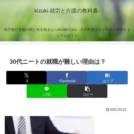
kizuki-就労と介護の教科書-
就労移行支援の闇と光を知るならKizuki Care、元作業療法士が本音で暴露する
リアルガイド
30代ニートの就職が難しい理由は？
X
Facebook
はてブ
LINE
コピー
2022.05.23