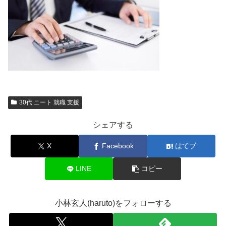
30代 ニート 就職 支援
シェアする
X
Facebook
はてブ
LINE
コピー
小林玄人(haruto)をフォローする