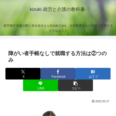
kizuki-就労と介護の教科書-
就労移行支援の闇と光を知るならKizuki Care、元作業療法士が本音で暴露する
リアルガイド
障がい者手帳なしで就職する方法は②つの
み
X
Facebook
はてブ
LINE
コピー
2022.03.17