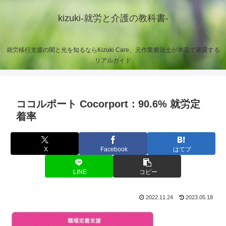
kizuki-就労と介護の教科書-
就労移行支援の闇と光を知るならKizuki Care、元作業療法士が本音で暴露する
リアルガイド
ココルポート Cocorport：90.6% 就労定
着率
X
Facebook
はてブ
LINE
コピー
2022.11.24
2023.05.18