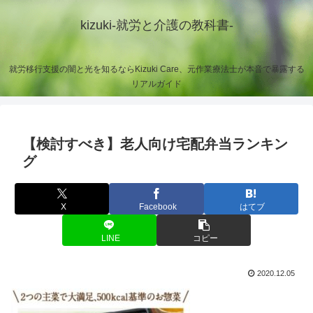
kizuki-就労と介護の教科書-
就労移行支援の闇と光を知るならKizuki Care、元作業療法士が本音で暴露する
リアルガイド
【検討すべき】老人向け宅配弁当ランキン
グ
X
Facebook
はてブ
LINE
コピー
2020.12.05