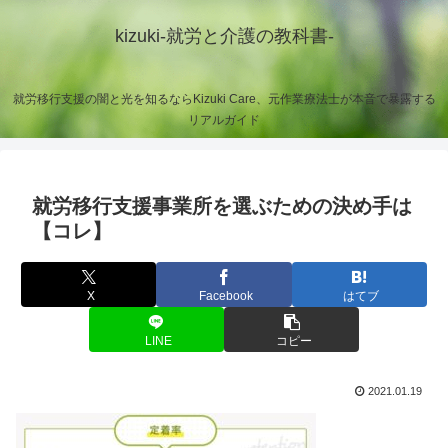
kizuki-就労と介護の教科書-
就労移行支援の闇と光を知るならKizuki Care、元作業療法士が本音で暴露する
リアルガイド
就労移行支援事業所を選ぶための決め手は
【コレ】
X
Facebook
はてブ
LINE
コピー
2021.01.19