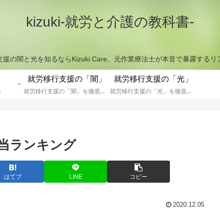
kizuki-就労と介護の教科書-
援の闇と光を知るならKizuki Care、元作業療法士が本音で暴露する
就労移行支援の「闇」
就労移行支援の「光」
決
就労移行支援の「闇」を徹底解説
就労移行支援の「光」を徹底解説
当ランキング
はてブ
LINE
コピー
2020.12.05