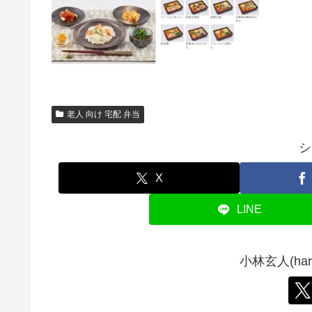
老人 向け 宅配 弁当
シ
X
LINE
小林玄人(ha